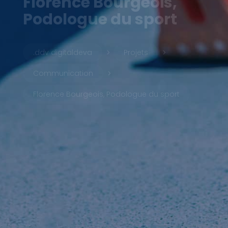
Florence Bourgeois,
Podologue du sport
.ddv digitaldeva
Projets
5
5
Communication
5
Florence Bourgeois, Podologue du sport