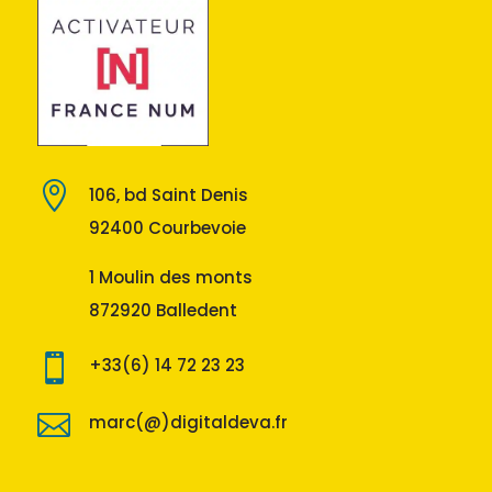

106, bd Saint Denis
92400 Courbevoie
1 Moulin des monts
872920 Balledent

+33(6) 14 72 23 23

marc(@)digitaldeva.fr